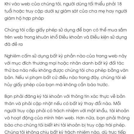
Khi vào web của chúng tôi, người dùng tối thiểu phải 18
tuổi hoặc truy cập dưới sự giám sát của cha mẹ hay người
giám hộ hợp pháp
Chúng tôi cấp giấy phép sử dụng để bạn có thể mua sắm
trên web trong khuôn khổ Điều khoản và Điều kiện sử dụng
đã đề ra
Nghiêm cấm sử dụng bất kỳ phần nào của trang web này
với mục đích thương mại hoặc nhân danh bất kỳ đối tác
thứ ba nào nếu không được chúng tôi cho phép bằng văn
bản. Nếu vi phạm bất cứ điều nào trong đây, chúng tôi sẽ
hủy giấy phép của bạn mà không cần báo trước.
Bạn phải đăng ký tài khoản với thông tin xác thực về bản
thân và phải cập nhật nếu có bất kỳ thay đổi nào. Mỗi
người truy cập phải có trách nhiệm với mật khẩu, tài khoản
và hoạt động của mình trên web. Hơn nữa, bạn phải thông
báo cho chúng tôi biết khi tài khoản bị truy cập trái phép.
Chúng tôi không chịu bất kỳ trách nhiệm nào, dù trực tiếp