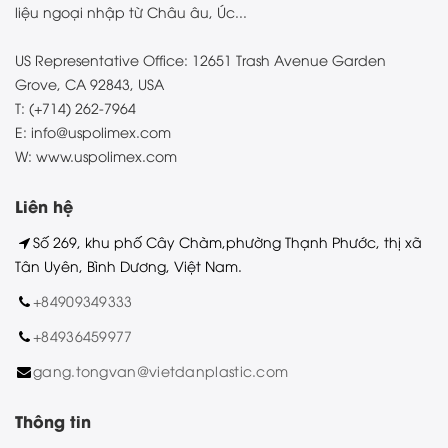
liệu ngoại nhập từ Châu âu, Úc...
US Representative Office: 12651 Trash Avenue Garden
Grove, CA 92843, USA
T: (+714) 262-7964
E: info@uspolimex.com
W: www.uspolimex.com
Liên hệ
Số 269, khu phố Cây Chàm,phường Thạnh Phước, thị xã
Tân Uyên, Bình Dương, Việt Nam.
+84909349333
+84936459977
gang.tongvan@vietdanplastic.com
Thông tin