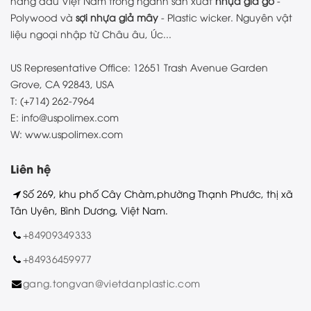
hàng đầu Việt Nam trong ngành sản xuất
nhựa giả gỗ
-
Polywood và
sợi nhựa giả mây
- Plastic wicker. Nguyên vật
liệu ngoại nhập từ Châu âu, Úc...
US Representative Office: 12651 Trash Avenue Garden
Grove, CA 92843, USA
T: (+714) 262-7964
E: info@uspolimex.com
W: www.uspolimex.com
Liên hệ
Số 269, khu phố Cây Chàm,phường Thạnh Phước, thị xã
Tân Uyên, Bình Dương, Việt Nam.
+84909349333
+84936459977
gang.tongvan@vietdanplastic.com