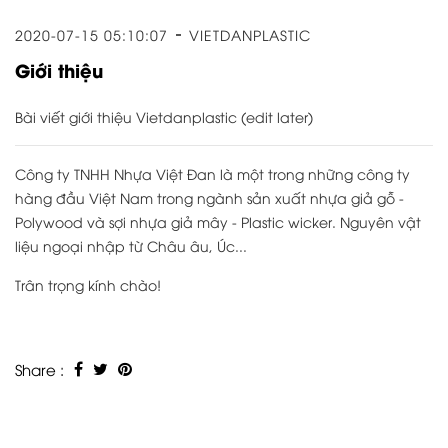
2020-07-15 05:10:07
VIETDANPLASTIC
Giới thiệu
Bài viết giới thiệu Vietdanplastic (edit later)
Công ty TNHH Nhựa Việt Đan là một trong những công ty
hàng đầu Việt Nam trong ngành sản xuất nhựa giả gỗ -
Polywood và sợi nhựa giả mây - Plastic wicker. Nguyên vật
liệu ngoại nhập từ Châu âu, Úc...
Trân trọng kính chào!
Share :