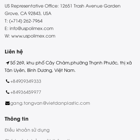
US Representative Office: 12651 Trash Avenue Garden
Grove, CA 92843, USA
T: (+714) 262-7964
E: info@uspolimex.com
W: www.uspolimex.com
Liên hệ
Số 269, khu phố Cây Chàm,phường Thạnh Phước, thị xã
Tân Uyên, Bình Dương, Việt Nam.
+84909349333
+84936459977
gang.tongvan@vietdanplastic.com
Thông tin
Điều khoản sử dụng