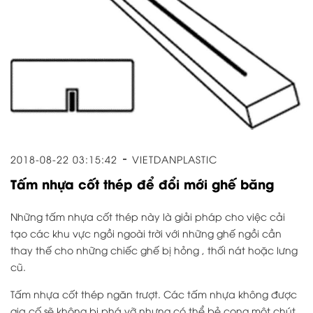
2018-08-22 03:15:42
VIETDANPLASTIC
Tấm nhựa cốt thép để đổi mới ghế băng
Những tấm nhựa cốt thép này là giải pháp cho việc cải
tạo các khu vực ngồi ngoài trời với những ghế ngồi cần
thay thế cho những chiếc ghế bị hỏng , thối nát hoặc lưng
cũ.
Tấm nhựa cốt thép ngăn trượt. Các tấm nhựa không được
gia cố sẽ không bị phá vỡ nhưng có thể bẻ cong một chút