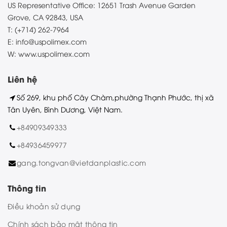
US Representative Office: 12651 Trash Avenue Garden
Grove, CA 92843, USA
T: (+714) 262-7964
E: info@uspolimex.com
W: www.uspolimex.com
Liên hệ
Số 269, khu phố Cây Chàm,phường Thạnh Phước, thị xã
Tân Uyên, Bình Dương, Việt Nam.
+84909349333
+84936459977
gang.tongvan@vietdanplastic.com
Thông tin
Điều khoản sử dụng
Chính sách bảo mật thông tin